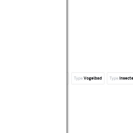
isje
Type
Vogelhuisje met voer
Type
Vogelbad
Type
Insect
wis filters
eviews