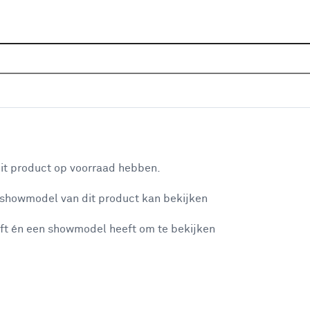
Sluiten
s
Home
Assortiment
Tuin
Tuinonderhoud
Dieren
Je gekozen filters:
aan je winkelwagen
Type
Insectenhuis
it product op voorraad hebben.
 showmodel van dit product kan bekijken
n je winkelwagen:
Type
ft én een showmodel heeft om te bekijken
Insectenhuis
Insectenhuis
(4)
Vogelhuisje
(1)
Vogelbad
(1)
misgegaan...