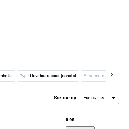
enhotel
Type
Lieveheersbeestjeshotel
Soort materiaal
Vuren
Sorteer op
9.
99