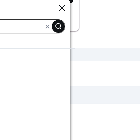
Sluiten
Sluiten
Vogelhuisjes
Insectenhuis