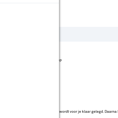
st staan. Bij Karwei kan je filteren op
ende bouwmarkten bekijken.
ad. Je betaalt online en het product wordt voor je klaar gelegd. Daarna