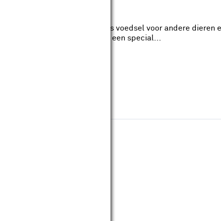
m - Oranje
ren die zorgen voor bestuiving als voedsel voor andere dieren
 welkom in je tuin en hebben ze een special...
Materiaal: Hout, Metaal
ouwmarkt.