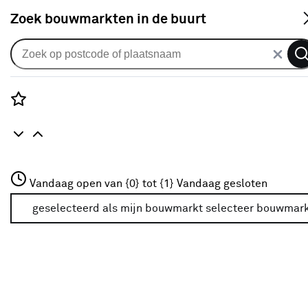
S
Zoek bouwmarkten in de buurt
Loungesets
Je gekozen filters:
wis filters
Rozenstraat 3
Vandaag open van {0} tot {1}
Vandaag gesloten
Soort materiaal
Aluminium
3772JH Amersfoort
+31 01234567
geselecteerd als mijn bouwmarkt
selecteer bouwmar
Meer over deze bouwmarkt
Kleurfamilie
Bruin
(2)
Grijs
(1)