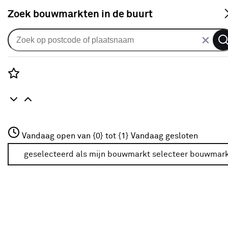
S
Zoek bouwmarkten in de buurt
Kussenboxen
Je gekozen filters:
wis filters
Rozenstraat 3
Vandaag open van {0} tot {1}
Vandaag gesloten
Type
Opbergbox/kussenbox
3772JH Amersfoort
+31 01234567
geselecteerd als mijn bouwmarkt
selecteer bouwmar
Meer over deze bouwmarkt
Verkrijgbaarheid
Verkrijgbaarheid