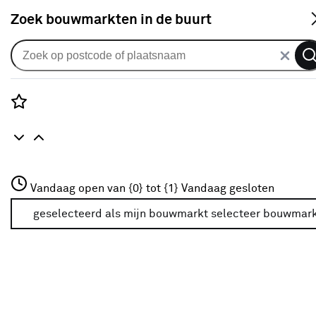
S
Zoek bouwmarkten in de buurt
Hogedrukreiniger
Accessoires bijgeleverd
Rozenstraat 3
Vandaag open van {0} tot {1}
Vandaag gesloten
3772JH Amersfoort
Accessoires bijgeleverd
+31 01234567
geselecteerd als mijn bouwmarkt
selecteer bouwmar
Op zoek naar een specifieke accessoire bij het artikel?
Meer over deze bouwmarkt
Selecteer hier de accessoire die je zoekt en vind het
artikel waar je deze bij geleverd krijgt.
Meer informatie