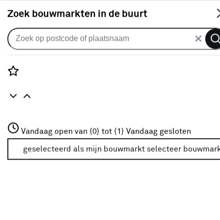
S
Zoek bouwmarkten in de buurt
Badkameraccessoires
Populaire filters
Rozenstraat 3
Vandaag open van {0} tot {1}
Vandaag gesloten
3772JH Amersfoort
Glas
(66)
+31 01234567
geselecteerd als mijn bouwmarkt
selecteer bouwmar
Meer over deze bouwmarkt
Rechthoek
(31)
Rond
(24)
Haceka
Haceka
(22)