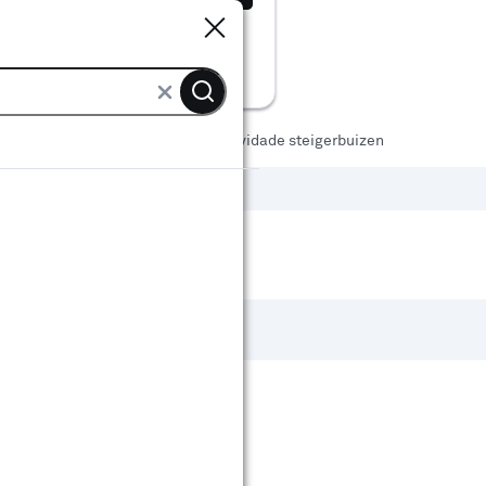
Sluiten
Sluiten
essoires
Steigerbuizen
Novidade steigerbuizen