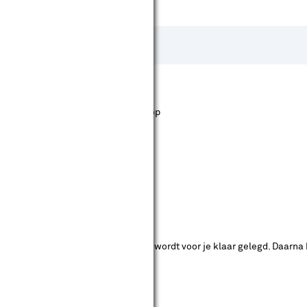
st staan. Bij Karwei kan je filteren op
ende bouwmarkten bekijken.
ad. Je betaalt online en het product wordt voor je klaar gelegd. Daarna