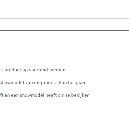
Sluiten
igerbuizen
Home
Assortiment
IJzerwaren
Meubelbeslag & acc
Je gekozen filters:
aan je winkelwagen
Merk
Novidade
it product op voorraad hebben.
 showmodel van dit product kan bekijken
n je winkelwagen:
Type
ft én een showmodel heeft om te bekijken
Koppelstuk
(65)
Steigerbuis
(24)
Afdekdop
(4)
misgegaan...