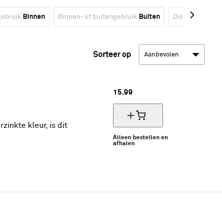
gebruik
Binnen
Binnen- of buitengebruik
Buiten
Diameter
Diam
Sorteer op
15.
99
inkte kleur, is dit
Alleen bestellen en
afhalen