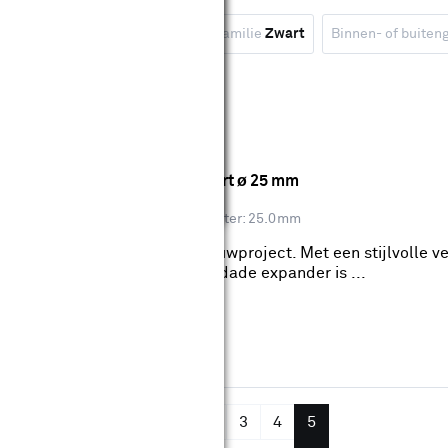
tuk
Type
Steigerbuis
Kleurfamilie
Zwart
Binnen- of buiten
wis filters
pelstuk vierkant expander zwart ø 25 mm
 of buitengebruik: Binnen
Diameter: 25.0mm
 perfecte keuze voor elk bouwproject. Met een stijlvolle verz
mpact maar krachtig. De Novidade expander is ...
wis filters
❮
1
2
3
4
5