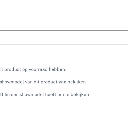
Sluiten
Home
Assortiment
IJzerwaren
Bevestigingsmateri
Je gekozen filters:
aan je winkelwagen
Type
Stokschroef
it product op voorraad hebben.
 showmodel van dit product kan bekijken
n je winkelwagen:
Type
ft én een showmodel heeft om te bekijken
Universeelschroef
(538)
Hardhoutschroef
(17)
Spaanplaatschroef
(63)
misgegaan...