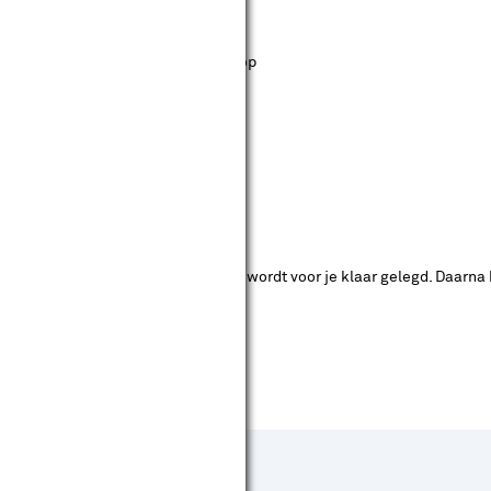
st staan. Bij Karwei kan je filteren op
ende bouwmarkten bekijken.
ad. Je betaalt online en het product wordt voor je klaar gelegd. Daarna