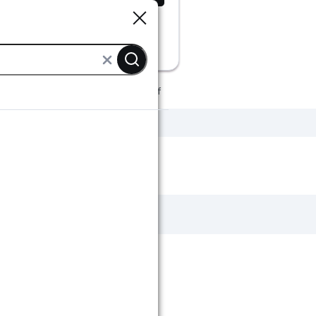
Sluiten
Sluiten
alen
Schroeven
Stokschroef