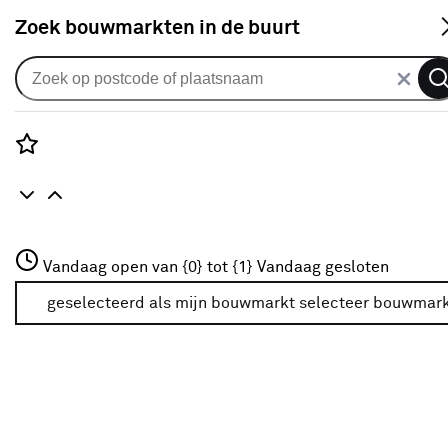
S
Zoek bouwmarkten in de buurt
Schroeven
Je gekozen filters:
wis filters
Rozenstraat 3
Vandaag open van {0} tot {1}
Vandaag gesloten
Type
Plaatschroef
3772JH Amersfoort
+31 01234567
geselecteerd als mijn bouwmarkt
selecteer bouwmar
Meer over deze bouwmarkt
Type
Universeelschroef
(538)
Hardhoutschroef
(17)