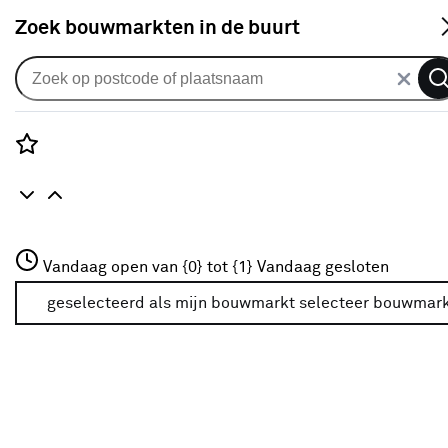
S
Zoek bouwmarkten in de buurt
Schroeven
Je gekozen filters:
wis filters
Rozenstraat 3
Vandaag open van {0} tot {1}
Vandaag gesloten
Type
Damwandschroef
3772JH Amersfoort
+31 01234567
geselecteerd als mijn bouwmarkt
selecteer bouwmar
Meer over deze bouwmarkt
Type
Universeelschroef
(538)
Hardhoutschroef
(17)