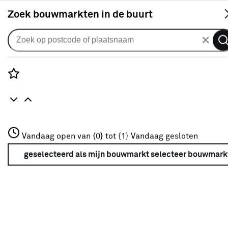
S
Zoek bouwmarkten in de buurt
Schoonmaakmiddelen & benodigdheden
Populaire filters
Rozenstraat 3
Vandaag open van {0} tot {1}
Vandaag gesloten
3772JH Amersfoort
HG
HG
(83)
+31 01234567
geselecteerd als mijn bouwmarkt
selecteer bouwmark
Meer over deze bouwmarkt
Alabastine
Alabastine
(7)
Laminaatreiniger
(4)
Sanitairreiniger
(24)