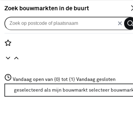
S
Zoek bouwmarkten in de buurt
Meubelpanelen
Je gekozen filters:
wis filters
Rozenstraat 3
Vandaag open van {0} tot {1}
Vandaag gesloten
Merk
CanDo
3772JH Amersfoort
+31 01234567
geselecteerd als mijn bouwmarkt
selecteer bouwmar
Meer over deze bouwmarkt
Kleurfamilie
Wit
(1)
Grijs
(3)