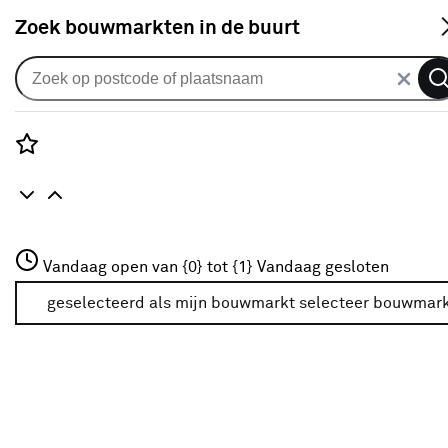
S
Zoek bouwmarkten in de buurt
Compressoraccessoires
Je gekozen filters:
wis filters
Rozenstraat 3
Vandaag open van {0} tot {1}
Vandaag gesloten
Type
Spuitpistool
3772JH Amersfoort
+31 01234567
geselecteerd als mijn bouwmarkt
selecteer bouwmar
Meer over deze bouwmarkt
Type
Spuitpistool
Spuitpistool
(4)
Accessoireset
(3)