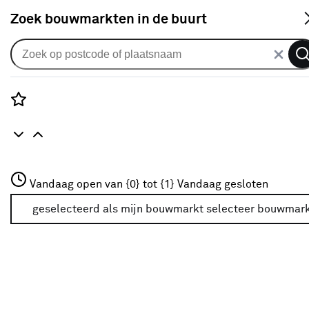
S
Zoek bouwmarkten in de buurt
Elektrisch gereedschap accessoires
Populaire filters
Rozenstraat 3
Vandaag open van {0} tot {1}
Vandaag gesloten
3772JH Amersfoort
Bosch Professional
(3)
+31 01234567
geselecteerd als mijn bouwmarkt
selecteer bouwmar
Meer over deze bouwmarkt
Bosch
(12)
Bit
(10)
Bithouder
(5)