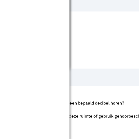
 nu en wat zijn voorbeelden die bij een bepaald decibel horen?
 gehoor. Blijf daarom nooit te lang in deze ruimte of gebruik gehoorbes