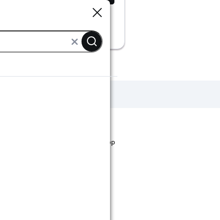
Sluiten
Sluiten
grasmaaiers
st staan. Bij Karwei kan je filteren op
ende bouwmarkten bekijken.