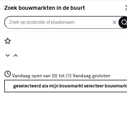
S
Zoek bouwmarkten in de buurt
Computeraccessoires
Je gekozen filters:
wis filters
Rozenstraat 3
Vandaag open van {0} tot {1}
Vandaag gesloten
Merk
Q-link
3772JH Amersfoort
+31 01234567
geselecteerd als mijn bouwmarkt
selecteer bouwmark
Meer over deze bouwmarkt
Type
Netwerkswitch
(1)
Oplaadkabel
(8)