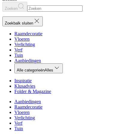
Zoeken
Zoekbalk sluiten
Raamdecoratie
Vloeren
Verlichting
Verf
Tuin
Aanbiedingen
Alle categorieën
Alles
Inspiratie
Klusadvies
Folder & Magazine
Aanbiedingen
Raamdecoratie
Vloeren
Verlichting
Verf
Tuin