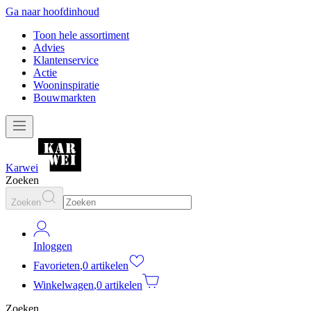
Ga naar hoofdinhoud
Toon hele assortiment
Advies
Klantenservice
Actie
Wooninspiratie
Bouwmarkten
Karwei
Zoeken
Zoeken
Inloggen
Favorieten
,
0 artikelen
Winkelwagen
,
0 artikelen
Zoeken