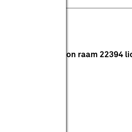
pecificaties
tdoorlatend gewoon raam 22394 lic