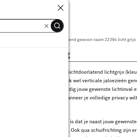
Sluiten
Sluiten
ARWEI stoffen lamellen lichtdoorlatend gewoon raam 22394 licht grijs
roductomschrijving
e maatwerk stoffen lamellen lichtdoorlatend lichtgrijs (kleur
r hoge ramen zijn lamellen, ook wel verticale jaloezieën ge
ot voordeel dat je heel eenvoudig jouw gewenste lichtinval 
ieningsketting te kantelen. Wanneer je volledige privacy wilt
ties
 groot voordeel van maatwerk is dat je naast jouw gewenste
bedieningsketting wilt hebben. Ook qua schuifrichting zijn er