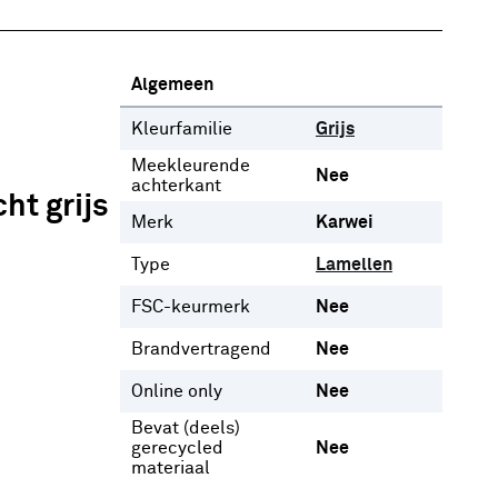
Algemeen
Kleurfamilie
Grijs
Meekleurende
Nee
achterkant
ht grijs
Merk
Karwei
Type
Lamellen
FSC-keurmerk
Nee
Brandvertragend
Nee
Online only
Nee
Bevat (deels)
gerecycled
Nee
materiaal