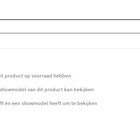
Home
Assortiment
Raamdecoratie
Lamellen
K
P
latend gewoon raam 22394 licht grijs
aan je winkelwagen
Dez
it product op voorraad hebben.
Voo
 showmodel van dit product kan bekijken
gro
bed
ft én een showmodel heeft om te bekijken
misgegaan...
Op
Een
de 
et niet mogelijke om meer exemplaren te bestellen.