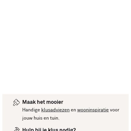
Maak het mooier
Handige
klusadviezen
en
wooninspiratie
voor
jouw huis en tuin.
Hulp bij je klus nodig?