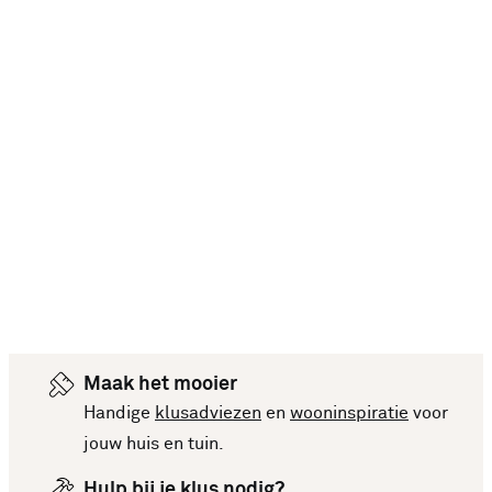
Maak het mooier
Handige
klusadviezen
en
wooninspiratie
voor
jouw huis en tuin.
Hulp bij je klus nodig?