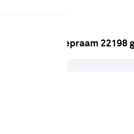
Sluiten
rlatend draaikiepraam 22198 g