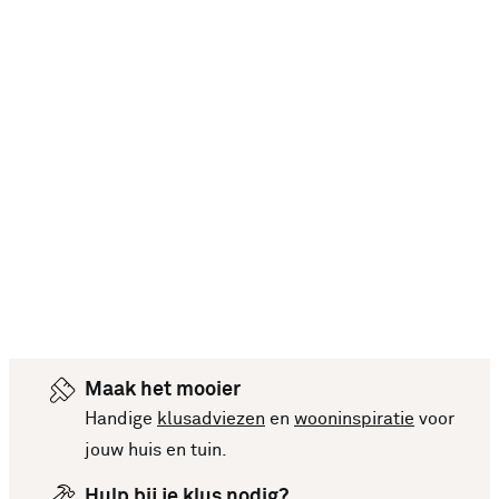
Maak het mooier
Handige
klusadviezen
en
wooninspiratie
voor
jouw huis en tuin.
Hulp bij je klus nodig?