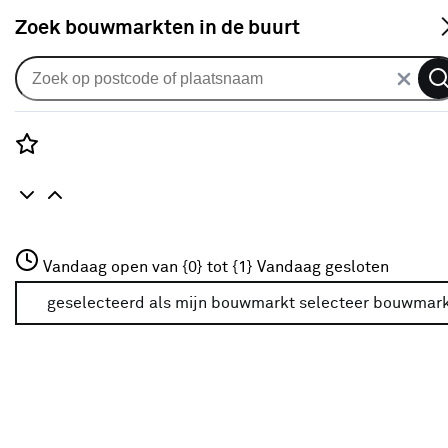
S
Zoek bouwmarkten in de buurt
Rolgordijnen
KARWEI rolgordijn gewoon raam
28199 zand gelamineerd
Rozenstraat 3
Vandaag open van {0} tot {1}
verduisterend op maat
Vandaag gesloten
3772JH Amersfoort
+31 01234567
geselecteerd als mijn bouwmarkt
selecteer bouwmar
0
klantreview
review
Meer over deze bouwmarkt