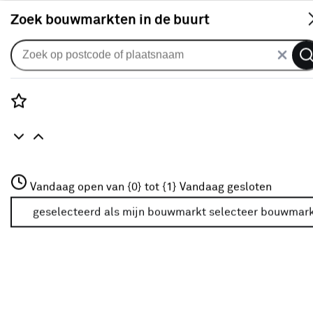
S
Zoek bouwmarkten in de buurt
Rolgordijnen
KARWEI rolgordijn gewoon raam
28167 beige structuur
Rozenstraat 3
Vandaag open van {0} tot {1}
verduisterend op maat
Vandaag gesloten
3772JH Amersfoort
+31 01234567
geselecteerd als mijn bouwmarkt
selecteer bouwmar
0
klantreview
review
Meer over deze bouwmarkt