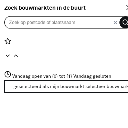
S
Zoek bouwmarkten in de buurt
Rolgordijnen
KARWEI rolgordijn gewoon raam
28157 vergrijsd beige
Rozenstraat 3
Vandaag open van {0} tot {1}
verduisterend op maat
Vandaag gesloten
3772JH Amersfoort
+31 01234567
geselecteerd als mijn bouwmarkt
selecteer bouwmar
0
klantreview
review
Meer over deze bouwmarkt