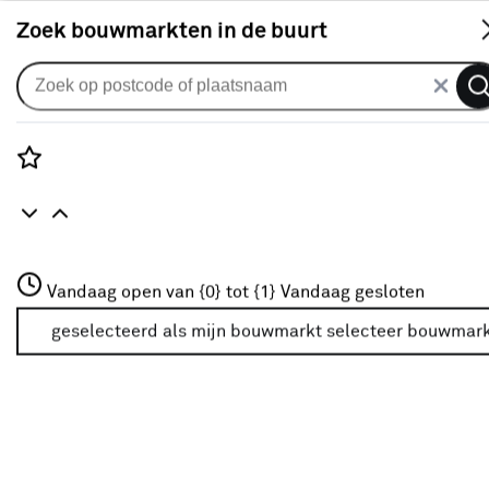
S
Zoek bouwmarkten in de buurt
Rolgordijnen
KARWEI rolgordijn gewoon raam
28111 grijs lichtdoorlatend op
Rozenstraat 3
Vandaag open van {0} tot {1}
maat
Vandaag gesloten
3772JH Amersfoort
+31 01234567
geselecteerd als mijn bouwmarkt
selecteer bouwmar
0
klantreview
review
Meer over deze bouwmarkt