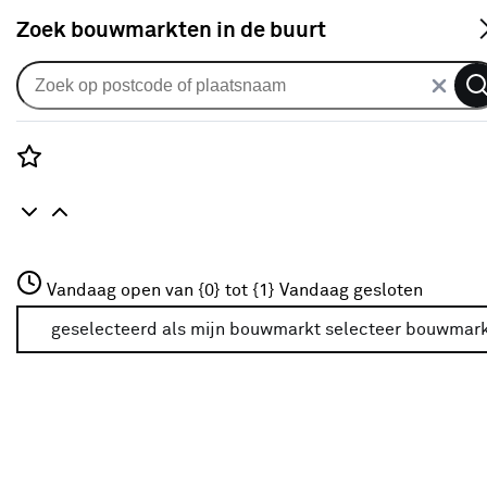
S
Zoek bouwmarkten in de buurt
Rolgordijnen
KARWEI rolgordijn gewoon raam
28109 licht taupe
Rozenstraat 3
Vandaag open van {0} tot {1}
lichtdoorlatend op maat
Vandaag gesloten
3772JH Amersfoort
+31 01234567
geselecteerd als mijn bouwmarkt
selecteer bouwmar
0
klantreview
review
Meer over deze bouwmarkt