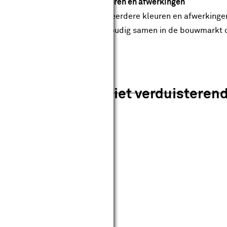
krijgbaar in verschillende kleuren en afwerkingen
 rolgordijn is verkrijgbaar in meerdere kleuren en afwerkingen,
ak en interieur. Stel het eenvoudig samen in de bouwmarkt of 
aam 28166 antraciet verduisteren