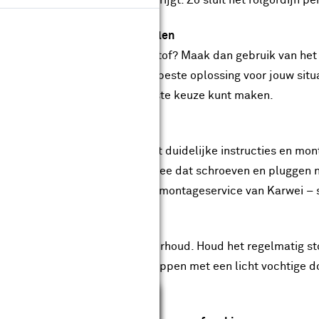
ient en welke uitstraling het krijgt. Zo sluit het rolgordijn 
ies aan huis en gratis kleurstalen
jfel je over de juiste kleur of stof? Maak dan gebruik van het
gs om mee te denken over de beste oplossing voor jouw situa
at je thuis op je gemak de juiste keuze kunt maken.
f monteren of laten doen
 rolgordijn wordt geleverd met duidelijke instructies en mon
atsen. Houd er wel rekening mee dat schroeven en pluggen nie
ven? Maak dan gebruik van de montageservice van Karwei – s
nvoudig te onderhouden
 rolgordijn is makkelijk in onderhoud. Houd het regelmatig 
kjes? Die kun je voorzichtig deppen met een licht vochtige d
jes en mooi.
Sluiten