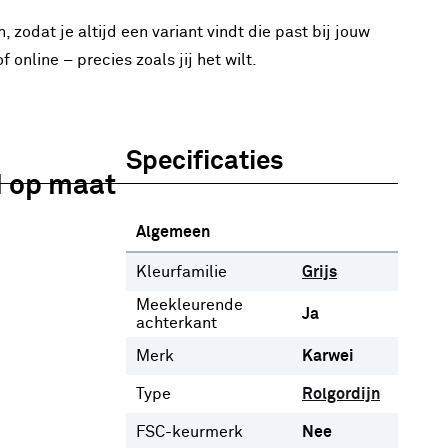
 zodat je altijd een variant vindt die past bij jouw
online – precies zoals jij het wilt.
Specificaties
d op maat
Algemeen
Kleurfamilie
Grijs
Meekleurende
Ja
achterkant
Merk
Karwei
Type
Rolgordijn
FSC-keurmerk
Nee