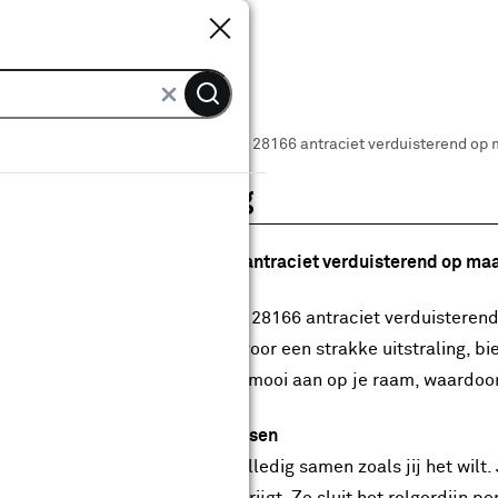
Sluiten
Sluiten
KARWEI rolgordijn draaikiepraam 28166 antraciet verduisterend op
roductomschrijving
lgordijn draaikiepraam 28166 antraciet verduisterend op ma
 het rolgordijn draaikiepraam 28166 antraciet verduisterend 
moplossing in huis. Het zorgt voor een strakke uitstraling, bi
 maatwerk sluit het rolgordijn mooi aan op je raam, waardoor
lemaal afgestemd op jouw wensen
 Karwei stel je dit rolgordijn volledig samen zoals jij het wil