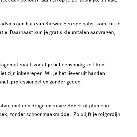
perfect aan op jouw raam én op je persoonlijke smaak.
 advies aan huis van Karwei. Een specialist komt bij je
tie. Daarnaast kun je gratis kleurstalen aanvragen,
tagemateriaal, zodat je het eenvoudig zelf kunt
t zijn inbegrepen. Wil je het liever uit handen
nel, professioneel en zonder gedoe.
stofvrij met een droge microvezeldoek of plumeau.
oek, zonder schoonmaakmiddel. Zo blijft je rolgordijn