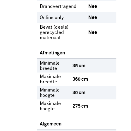
Brandvertragend
Nee
Online only
Nee
Bevat (deels)
gerecycled
Nee
materiaal
Afmetingen
Minimale
35 cm
breedte
Maximale
360 cm
breedte
Minimale
30 cm
hoogte
Maximale
275 cm
hoogte
Algemeen