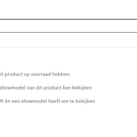
Home
Assortiment
Raamdecoratie
Rolgordijnen
P
8166 antraciet verduisterend op maat
aan je winkelwagen
Ro
it product op voorraad hebben.
Met
 showmodel van dit product kan bekijken
raa
ft én een showmodel heeft om te bekijken
het
misgegaan...
He
Bij
et niet mogelijke om meer exemplaren te bestellen.