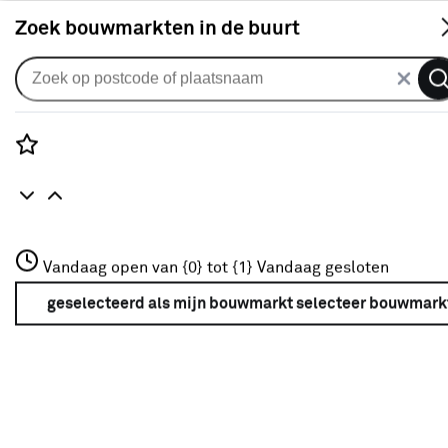
S
Zoek bouwmarkten in de buurt
Rolgordijnen
KARWEI rolgordijn
draaikiepraam 28157 vergrijsd
Rozenstraat 3
Vandaag open van {0} tot {1}
beige verduisterend op maat
Vandaag gesloten
3772JH Amersfoort
+31 01234567
geselecteerd als mijn bouwmarkt
selecteer bouwmark
0
klantreview
review
Meer over deze bouwmarkt