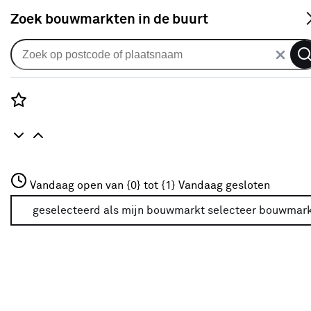
S
Zoek bouwmarkten in de buurt
Rolgordijnen
KARWEI rolgordijn
draaikiepraam 28109 licht taupe
Rozenstraat 3
Vandaag open van {0} tot {1}
lichtdoorlatend op maat
Vandaag gesloten
3772JH Amersfoort
+31 01234567
geselecteerd als mijn bouwmarkt
selecteer bouwmar
0
klantreview
review
Meer over deze bouwmarkt