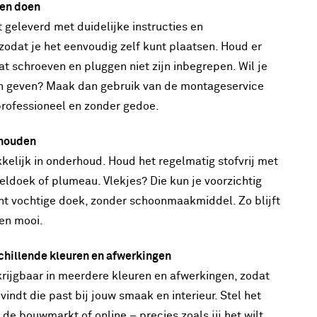
ten doen
t geleverd met duidelijke instructies en
odat je het eenvoudig zelf kunt plaatsen. Houd er
t schroeven en pluggen niet zijn inbegrepen. Wil je
den geven? Maak dan gebruik van de montageservice
professioneel en zonder gedoe.
rhouden
kkelijk in onderhoud. Houd het regelmatig stofvrij met
ldoek of plumeau. Vlekjes? Die kun je voorzichtig
ht vochtige doek, zonder schoonmaakmiddel. Zo blijft
 en mooi.
schillende kleuren en afwerkingen
erkrijgbaar in meerdere kleuren en afwerkingen, zodat
t vindt die past bij jouw smaak en interieur. Stel het
de bouwmarkt of online – precies zoals jij het wilt.