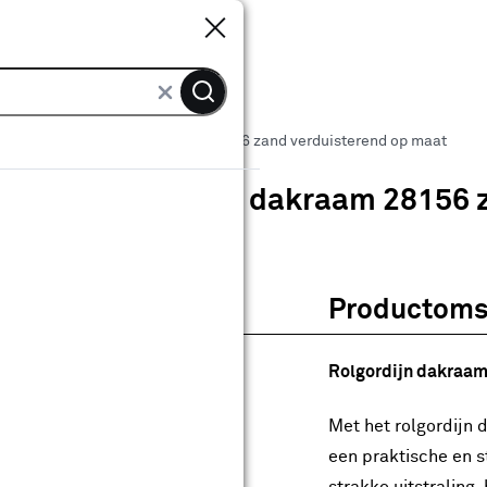
Sluiten
Sluiten
KARWEI rolgordijn dakraam 28156 zand verduisterend op maat
KARWEI rolgordijn dakraam 28156 
0
klantreview
review
Productomsc
anaf
anaf 180.87
180
.
87
leur:
Rolgordijn dakraam
Met het rolgordijn
een praktische en st