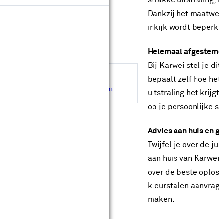
strakke uitstraling,
Op maat maken
Dankzij het maatwer
Levertijd ongeveer 15 werkdagen
inkijk wordt beperkt
Gratis
op maat gemaakt
Gratis
bezorgd in je bouwmarkt
Helemaal afgestem
Bij Karwei stel je di
Hulp nodig bij de afmeting?
bepaalt zelf hoe he
Inmeetservice aanvragen
uitstraling het krij
op je persoonlijke 
Advies aan huis en g
Twijfel je over de j
aan huis van Karwei
over de beste oploss
kleurstalen aanvrag
maken.