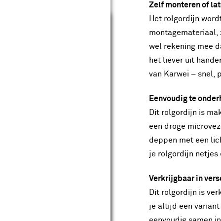
Zelf monteren of la
Sluiten
Het rolgordijn word
montagemateriaal, z
wel rekening mee da
het liever uit han
van Karwei – snel, 
Eenvoudig te onde
Dit rolgordijn is ma
een droge microveze
deppen met een lic
je rolgordijn netjes
Verkrijgbaar in ver
Dit rolgordijn is v
je altijd een varian
eenvoudig samen in 