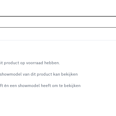
Home
Assortiment
Raamdecoratie
Rolgordijnen
8156 zand verduisterend op maat
aan je winkelwagen
it product op voorraad hebben.
v
 showmodel van dit product kan bekijken
v
ft én een showmodel heeft om te bekijken
K
misgegaan...
et niet mogelijke om meer exemplaren te bestellen.