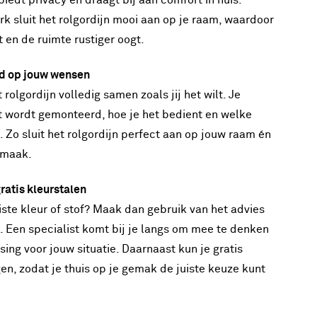
 biedt privacy en draagt bij aan comfort in huis.
k sluit het rolgordijn mooi aan op je raam, waardoor
 en de ruimte rustiger oogt.
d op jouw wensen
t rolgordijn volledig samen zoals jij het wilt. Je
t wordt gemonteerd, hoe je het bedient en welke
gt. Zo sluit het rolgordijn perfect aan op jouw raam én
smaak.
ratis kleurstalen
uiste kleur of stof? Maak dan gebruik van het advies
. Een specialist komt bij je langs om mee te denken
ing voor jouw situatie. Daarnaast kun je gratis
en, zodat je thuis op je gemak de juiste keuze kunt