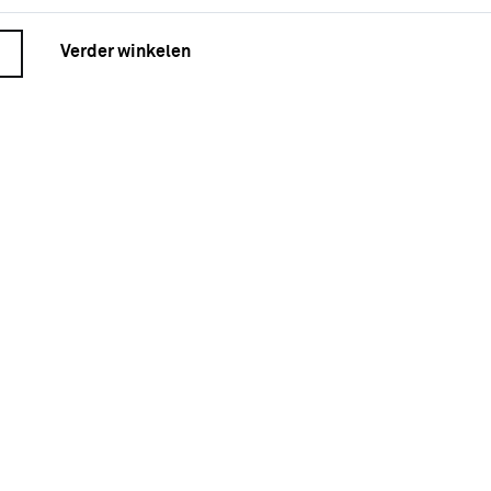
Verder winkelen
kelwagen
r winkelen
kt