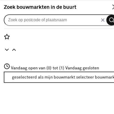
S
Zoek bouwmarkten in de buurt
Rolgordijnen
KARWEI rolgordijn dakraam
28150 beige verduisterend op
Rozenstraat 3
Vandaag open van {0} tot {1}
maat
Vandaag gesloten
3772JH Amersfoort
+31 01234567
geselecteerd als mijn bouwmarkt
selecteer bouwmar
0
klantreview
review
Meer over deze bouwmarkt