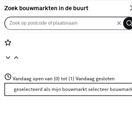
S
Zoek bouwmarkten in de buurt
Rolgordijnen
KARWEI rolgordijn dakraam
28143 taupe verduisterend op
Rozenstraat 3
Vandaag open van {0} tot {1}
maat
Vandaag gesloten
3772JH Amersfoort
+31 01234567
geselecteerd als mijn bouwmarkt
selecteer bouwmar
0
klantreview
review
Meer over deze bouwmarkt