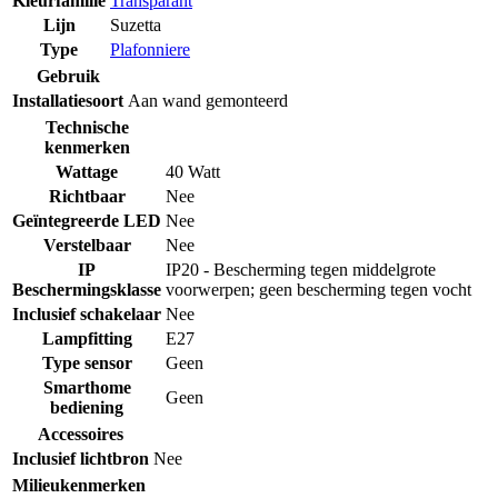
Kleurfamilie
Transparant
Lijn
Suzetta
Type
Plafonniere
Gebruik
Installatiesoort
Aan wand gemonteerd
Technische
kenmerken
Wattage
40 Watt
Richtbaar
Nee
Geïntegreerde LED
Nee
Verstelbaar
Nee
IP
IP20 - Bescherming tegen middelgrote
Beschermingsklasse
voorwerpen; geen bescherming tegen vocht
Inclusief schakelaar
Nee
Lampfitting
E27
Type sensor
Geen
Smarthome
Geen
bediening
Accessoires
Inclusief lichtbron
Nee
Milieukenmerken