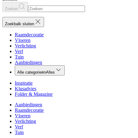
Zoeken
Zoekbalk sluiten
Raamdecoratie
Vloeren
Verlichting
Verf
Tuin
Aanbiedingen
Alle categorieën
Alles
Inspiratie
Klusadvies
Folder & Magazine
Aanbiedingen
Raamdecoratie
Vloeren
Verlichting
Verf
Tuin