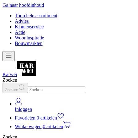
Ga naar hoofdinhoud
Toon hele assortiment
Advies
Klantenservice
Actie
Wooninspiratie
Bouwmarkten
Karwei
Zoeken
Zoeken
Inloggen
Favorieten
,
0 artikelen
Winkelwagen
,
0 artikelen
Zoeken