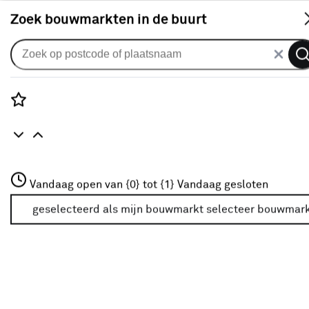
S
Zoek bouwmarkten in de buurt
Jaloezieën
KARWEI houten jaloezie gewoon
raam 28510 gebroken wit 50 mm
Rozenstraat 3
Vandaag open van {0} tot {1}
op maat
Vandaag gesloten
3772JH Amersfoort
+31 01234567
geselecteerd als mijn bouwmarkt
selecteer bouwmar
0
klantreview
review
Meer over deze bouwmarkt