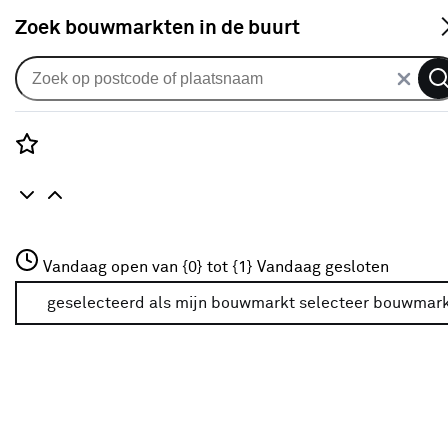
S
Zoek bouwmarkten in de buurt
Duo rolgordijnen
KARWEI duo rolgordijn
lichtdoorlatend draaikiepraam
Rozenstraat 3
Vandaag open van {0} tot {1}
21079 grijs structuur
Vandaag gesloten
3772JH Amersfoort
+31 01234567
geselecteerd als mijn bouwmarkt
selecteer bouwmar
0
klantreview
review
Meer over deze bouwmarkt