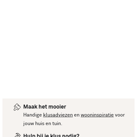
Maak het mooier
Handige
klusadviezen
en
wooninspiratie
voor
jouw huis en tuin.
Hulp bij je klus nodig?