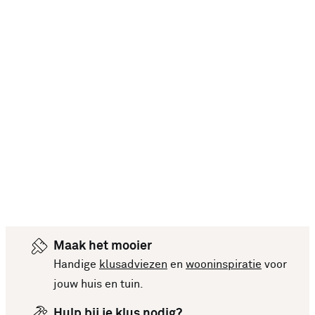
Maak het mooier
Handige
klusadviezen
en
wooninspiratie
voor
jouw huis en tuin.
Hulp bij je klus nodig?