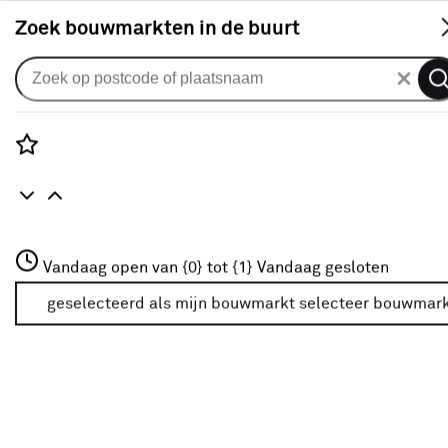
S
Zoek bouwmarkten in de buurt
Plisségordijnen
KARWEI dubbel plisségordijn
gewoon raam 28633 zwart
Rozenstraat 3
Vandaag open van {0} tot {1}
verduisterend op maat
Vandaag gesloten
3772JH Amersfoort
+31 01234567
geselecteerd als mijn bouwmarkt
selecteer bouwmar
0
klantreview
review
Meer over deze bouwmarkt