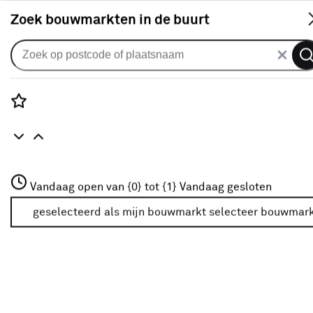
S
Zoek bouwmarkten in de buurt
Plisségordijnen
KARWEI dubbel plisségordijn
draaikiepraam 28652 licht taupe
Rozenstraat 3
Vandaag open van {0} tot {1}
lichtdoorlatend op maat
Vandaag gesloten
3772JH Amersfoort
+31 01234567
geselecteerd als mijn bouwmarkt
selecteer bouwmar
0
klantreview
review
Meer over deze bouwmarkt