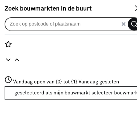
S
Zoek bouwmarkten in de buurt
Plisségordijnen
KARWEI dubbel plisségordijn
draaikiepraam 28633 zwart
Rozenstraat 3
Vandaag open van {0} tot {1}
verduisterend op maat
Vandaag gesloten
3772JH Amersfoort
+31 01234567
geselecteerd als mijn bouwmarkt
selecteer bouwmar
0
klantreview
review
Meer over deze bouwmarkt