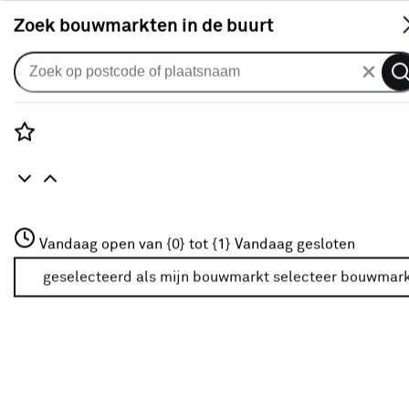
S
Zoek bouwmarkten in de buurt
Jaloezieën
KARWEI bamboe jaloezie
gewoon raam 28505 naturel 50
Rozenstraat 3
Vandaag open van {0} tot {1}
mm op maat
Vandaag gesloten
3772JH Amersfoort
+31 01234567
geselecteerd als mijn bouwmarkt
selecteer bouwmar
0
klantreview
review
Meer over deze bouwmarkt