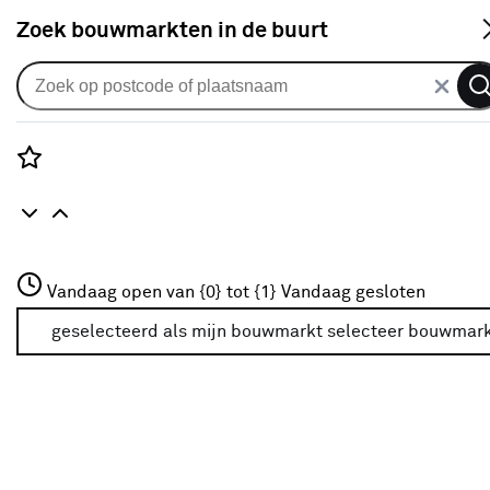
S
Zoek bouwmarkten in de buurt
Jaloezieën
KARWEI aluminium jaloezie
gewoon raam 28418 zijdeglans
Rozenstraat 3
Vandaag open van {0} tot {1}
wit 16 mm op maat
Vandaag gesloten
3772JH Amersfoort
+31 01234567
geselecteerd als mijn bouwmarkt
selecteer bouwmar
0
klantreview
review
Meer over deze bouwmarkt