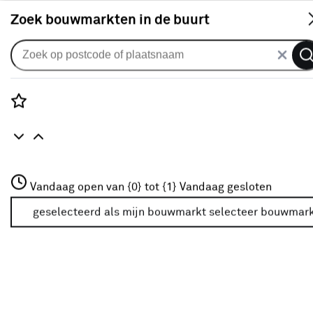
S
Zoek bouwmarkten in de buurt
Jaloezieën
KARWEI aluminium jaloezie
draaikiepraam 28405 mat bruin
Rozenstraat 3
Vandaag open van {0} tot {1}
25 mm op maat
Vandaag gesloten
3772JH Amersfoort
+31 01234567
geselecteerd als mijn bouwmarkt
selecteer bouwmar
0
klantreview
review
Meer over deze bouwmarkt