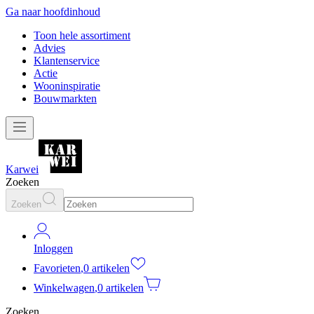
Ga naar hoofdinhoud
Toon hele assortiment
Advies
Klantenservice
Actie
Wooninspiratie
Bouwmarkten
Karwei
Zoeken
Zoeken
Inloggen
Favorieten
,
0 artikelen
Winkelwagen
,
0 artikelen
Zoeken