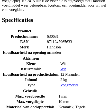
voegdiepte). Na ca. 5 uur is de vloer die is afgevoegd met Handson
voegmiddel weer beloopbaar. Kortom; een voegmiddel voor vrijwel
elke voegklus.
Specificaties
Product
Productnummer
630631
EAN
8711247965633
Merk
Handson
Houdbaarheid na opening
maanden
Algemeen
Kleur
Wit
Kleurfamilie
Wit
Houdbaarheid na productiedatum
12 Maanden
Inhoud
2 kg
Type
Voegmortel
Gebruik
Max. voegbreedte
1 mm
Max. voegdiepte
10 mm
Materiaal van doeloppervlak
Keramiek
,
Tegels