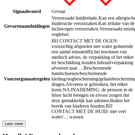
Signaalwoord
Gevaar
Veroorzaakt huidirritatie.
Kan een allergisch
huidreactie veroorzaken.
Kan irritatie van de
Gevarenaanduidingen
luchtwegen veroorzaken.
Veroorzaakt ernsti
oogletsel.
BIJ CONTACT MET DE OGEN:
voorzichtig afspoelen met water gedurende
een aantal minuten
Bij het inwinnen van
medisch advies, de verpakking of het etiket
ter beschikking houden.
Inhoud/verpakking
afvoeren naar …
Beschermende
handschoenen/beschermende
Voorzorgsmaatregelen
kleding/oogbescherming/gelaatsbeschermin
dragen.
Alvorens te gebruiken, het etiket
lezen.
NA INADEMING: de persoon in de
frisse lucht brengen en ervoor zorgen dat
deze gemakkelijk kan ademen.
Buiten het
bereik van kinderen houden.
BIJ
CONTACT MET DE HUID: met veel
water/… wassen.
Lees meer