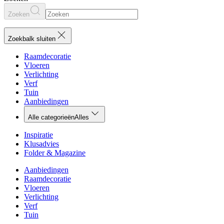
Zoeken
Zoekbalk sluiten
Raamdecoratie
Vloeren
Verlichting
Verf
Tuin
Aanbiedingen
Alle categorieën
Alles
Inspiratie
Klusadvies
Folder & Magazine
Aanbiedingen
Raamdecoratie
Vloeren
Verlichting
Verf
Tuin