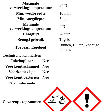
Maximale
25 °C
verwerkingstemperatuur
Min. voegbreedte
10 mm
Min. voegdiepte
5 mm
Minimale
5 °C
verwerkingstemperatuur
Droogtijd
24 uur
Beoogd gebruik
Tegels
Binnen
,
Buiten
,
Vochtige
Toepassingsgebied
ruimtes
Technische kenmerken
Inkrimpbaar
Nee
Voorkomt schimmel
Nee
Voorkomt algen
Nee
Voorkomt bacteriën
Nee
Etiketinformatie
Gevarenpictogrammen