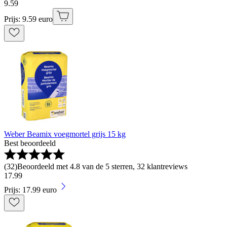
9
.
59
Prijs: 9.59 euro
Weber Beamix voegmortel grijs 15 kg
Best beoordeeld
(
32
)
Beoordeeld met 4.8 van de 5 sterren, 32 klantreviews
17
.
99
Prijs: 17.99 euro