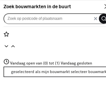
S
Zoek bouwmarkten in de buurt
Gordijnen
Gordijn Wouter 1623 bordeaux
2
klantreviews
reviews
Rozenstraat 3
4.5
1
5
2
2
Vandaag open van {0} tot {1}
Vandaag gesloten
3772JH Amersfoort
+31 01234567
geselecteerd als mijn bouwmarkt
selecteer bouwmar
Meer over deze bouwmarkt