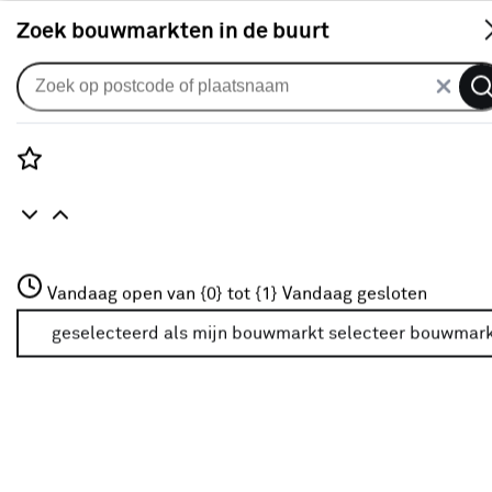
S
Zoek bouwmarkten in de buurt
Gordijnen
Gordijn Wouter 1620 terra
1
klantreview
review
Rozenstraat 3
5.0
1
5
1
1
Vandaag open van {0} tot {1}
Vandaag gesloten
3772JH Amersfoort
+31 01234567
geselecteerd als mijn bouwmarkt
selecteer bouwmar
Meer over deze bouwmarkt