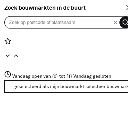
S
Zoek bouwmarkten in de buurt
Gordijnen
Gordijn Wouter 1618 koper
0
klantreview
review
Rozenstraat 3
Vandaag open van {0} tot {1}
Vandaag gesloten
3772JH Amersfoort
+31 01234567
geselecteerd als mijn bouwmarkt
selecteer bouwmar
Meer over deze bouwmarkt