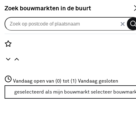
S
Zoek bouwmarkten in de buurt
Gordijnen
Gordijn Wouter 1614 biscuit
0
klantreview
review
Rozenstraat 3
Vandaag open van {0} tot {1}
Vandaag gesloten
3772JH Amersfoort
+31 01234567
geselecteerd als mijn bouwmarkt
selecteer bouwmar
Meer over deze bouwmarkt