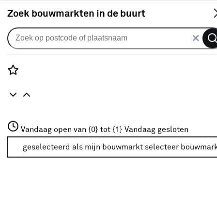
S
Zoek bouwmarkten in de buurt
Gordijnen
Gordijn Senna 1656 kh spice
0
klantreview
review
Rozenstraat 3
Vandaag open van {0} tot {1}
Vandaag gesloten
3772JH Amersfoort
+31 01234567
geselecteerd als mijn bouwmarkt
selecteer bouwmar
Meer over deze bouwmarkt