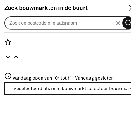
S
Zoek bouwmarkten in de buurt
Gordijnen
Gordijn Scott 1807 kh fog
5
klantreviews
reviews
Rozenstraat 3
4.6
1
5
5
5
Vandaag open van {0} tot {1}
Vandaag gesloten
3772JH Amersfoort
+31 01234567
geselecteerd als mijn bouwmarkt
selecteer bouwmar
Meer over deze bouwmarkt